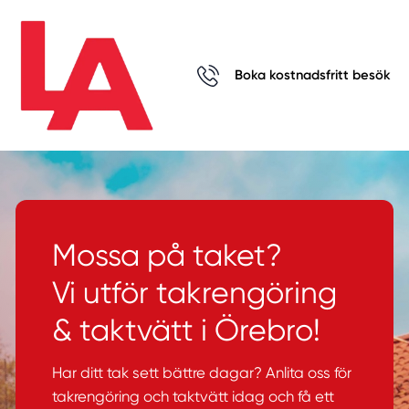
Boka kostnadsfritt besök
Mossa på taket?
Vi utför takrengöring
& taktvätt i Örebro!
Har ditt tak sett bättre dagar? Anlita oss för
takrengöring och taktvätt idag och få ett