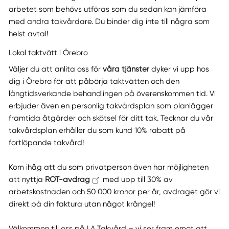
arbetet som behövs utföras som du sedan kan jämföra
med andra takvårdare. Du binder dig inte till några som
helst avtal!
Lokal taktvätt i Örebro
Väljer du att anlita oss för
våra tjänster
dyker vi upp hos
dig i Örebro för att påbörja taktvätten och den
långtidsverkande behandlingen på överenskommen tid. Vi
erbjuder även en personlig takvårdsplan som planlägger
framtida åtgärder och skötsel för ditt tak. Tecknar du vår
takvårdsplan erhåller du som kund 10% rabatt på
fortlöpande takvård!
Kom ihåg att du som privatperson även har möjligheten
att nyttja
ROT-avdrag
med upp till 30% av
arbetskostnaden och 50 000 kronor per år, avdraget gör vi
direkt på din faktura utan något krångel!
Välkommen till oss på LA Takvård – vi ser fram emot att