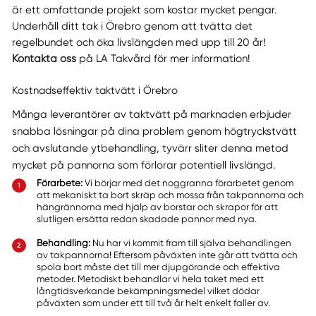
är ett omfattande projekt som kostar mycket pengar.
Underhåll ditt tak i Örebro genom att tvätta det
regelbundet och öka livslängden med upp till 20 år!
Kontakta oss
på LA Takvård för mer information!
Kostnadseffektiv taktvätt i Örebro
Många leverantörer av taktvätt på marknaden erbjuder
snabba lösningar på dina problem genom högtryckstvätt
och avslutande ytbehandling, tyvärr sliter denna metod
mycket på pannorna som förlorar potentiell livslängd.
Förarbete:
Vi börjar med det noggranna förarbetet genom
att mekaniskt ta bort skräp och mossa från takpannorna och
hängrännorna med hjälp av borstar och skrapor för att
slutligen ersätta redan skadade pannor med nya.
Behandling:
Nu har vi kommit fram till själva behandlingen
av takpannorna! Eftersom påväxten inte går att tvätta och
spola bort måste det till mer djupgörande och effektiva
metoder. Metodiskt behandlar vi hela taket med ett
långtidsverkande bekämpningsmedel vilket dödar
påväxten som under ett till två år helt enkelt faller av.