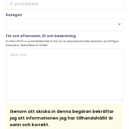
Kategori
För och efternamn, ID och beskrivning
Du hittar ditt ID i e-postmeddelandet du fick när du skapade konto eller skickade in en förfrågan.
Exempelvis: "Bekräftelse, ID: 123456".
Genom att skicka in denna begäran bekräftar
jag att informationen jag har tillhandahållit är
sann och korrekt.